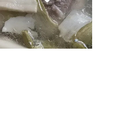
店舗 / 営業時間
店舗所在地
064-0805
北海道札幌市中央区南5条西3丁目
N・グランデビル1Fラーメン横丁
内
Tel:
011-551-8700